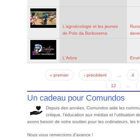
L'agroécologie et les jeunes
Rura
de Polo da Borborema
deve
L'Arbre
Envi
Pages
« premier
‹ précédent
…
4
12
…
Un cadeau pour Comundos
Depuis des années, Comundos aide les communa
critique, l'éducation aux médias et l'utilisatio
avons besoin de votre soutien pour les ordinateurs, les t
Nous vous remercions d’avance !