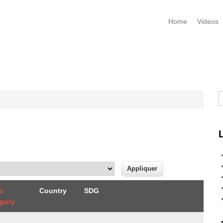
Home
Videos
R
o
Country
SDG
gory