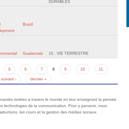
DURABLES
l
Brazil
lopment
ronmental
Guatemala
15 : VIE TERRESTRE
5
6
7
8
9
10
11
suivant ›
dernier »
utés isolées à travers le monde en leur enseignant la pensée
n des technologies de la communication. Pour y parvenir, nous
raductions, les cours et la gestion des médias sociaux.