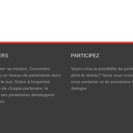
ERS
PARTICIPEZ
iser sa mission, Comundos
Voyez-vous la possibilité de parti
e un réseau de partenaires dans
dans le réseau? Nous vous conse
 le sud. Grâce à l'expertise
nous contacter et de poursuivre 
e de chaque partenaire, le
dialogue
 ses partenaires développent
ion.