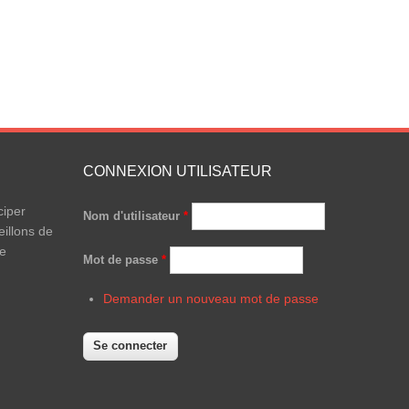
CONNEXION UTILISATEUR
ciper
Nom d'utilisateur
*
illons de
le
Mot de passe
*
Demander un nouveau mot de passe