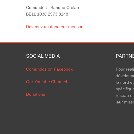
Comundos - Banque Crelan
BE11 1030 2973 8248
Devenez un donateur mensuel
SOCIAL MEDIA
PARTN
Comundos on Facebook
Pour réal
développ
Our Youtube Channel
le nord et
spécifiqu
Donations
réseau et
leur miss