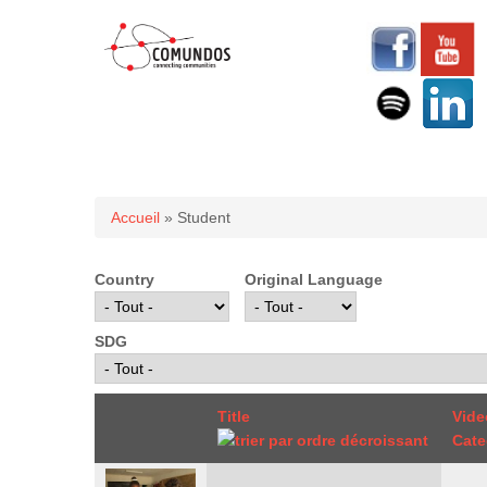
Vous êtes ici
Accueil
» Student
Country
Original Language
SDG
Title
Vide
Cate