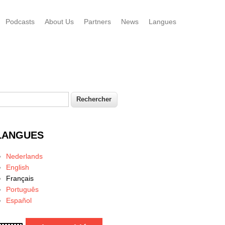
Podcasts
About Us
Partners
News
Langues
echercher
Formulaire de recherche
LANGUES
Nederlands
English
Français
Português
Español