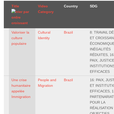
Title
Video
Country
SDG
Category
Valoriser la
Cultural
Brazil
8: TRAVAIL D
culture
Identity
ET CROISSA
populaire
ÉCONOMIQUE,
INÉGALITÉS
RÉDUITES, 16
PAIX, JUSTIC
INSTITUTION
EFFICACES
Une crise
People and
Brazil
16: PAIX, JUS
humanitaire
Migration
ET INSTITUT
appelée
EFFICACES, 1
Immigration
PARTENARIA
POUR LA
RÉALISATION
OBJECTIFS