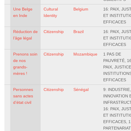
Une Belge
Cultural
Belgium
16: PAIX, JUS
en Inde
Identity
ET INSTITUT
EFFICACES
Réduction de
Citizenship
Brazil
16: PAIX, JUS
l’âge légal
ET INSTITUT
EFFICACES
Prenons soin
Citizenship
Mozambique
1 PAS DE
de nos
PAUVRETÉ, 16
grands-
PAIX, JUSTIC
mères !
INSTITUTION
EFFICACES
Personnes
Citizenship
Sénégal
9: INDUSTRIE,
sans actes
INNOVATION 
d’état civil
INFRASTRUC
16: PAIX, JUS
ET INSTITUT
EFFICACES, 1
PARTENARIA