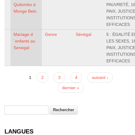
Quilombo à
PAUVRETÉ, 16
Monge Belo
PAIX, JUSTIC
INSTITUTION
EFFICACES
Mariage d
Genre
Sénégal
5 : ÉGALITÉ 
´enfants au
LES SEXES, 1
Senegal
PAIX, JUSTIC
INSTITUTION
EFFICACES
Pages
1
2
3
4
suivant ›
dernier »
Rechercher
Formulaire de recherche
LANGUES