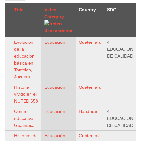
Title
Video
Country
SDG
Category
Evolución
Educación
Guatemala
4:
de la
EDUCACIÓN
educación
DE CALIDAD
básica en
Tontoles,
Jocotan
Historia
Educación
Guatemala
vivido en el
NUFED 658
Centro
Educación
Honduras
4:
educativo
EDUCACIÓN
Guaimaca
DE CALIDAD
Historias de
Educación
Guatemala