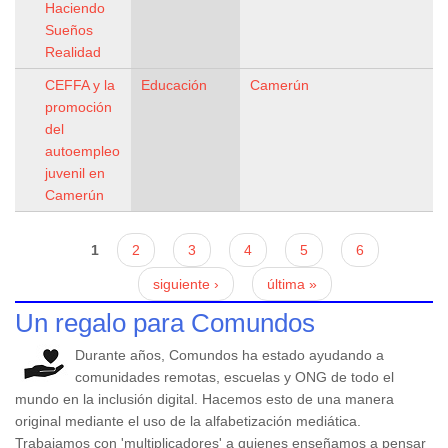
Haciendo
Sueños
Realidad
CEFFA y la
Educación
Camerún
promoción
del
autoempleo
juvenil en
Camerún
Páginas
1
2
3
4
5
6
siguiente ›
última »
Un regalo para Comundos
Durante años, Comundos ha estado ayudando a
comunidades remotas, escuelas y ONG de todo el
mundo en la inclusión digital. Hacemos esto de una manera
original mediante el uso de la alfabetización mediática.
Trabajamos con 'multiplicadores' a quienes enseñamos a pensar