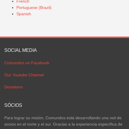
French
Portuguese (Brazil)
Spanish
SOCIAL MEDIA
Comundos on Facebook
Our Youtube Channel
Donations
SÓCIOS
Para lograr su misión, Comundos está desarrollando una red de
socios en el norte y el sur. Gracias a la experiencia específica de