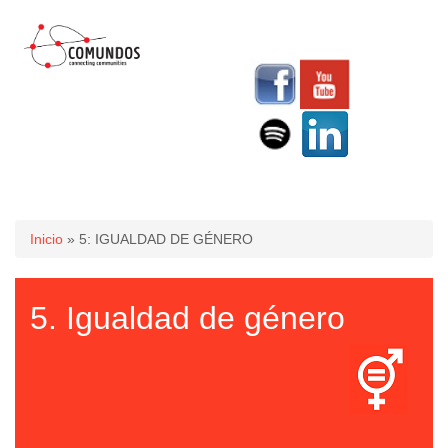
Usted está aquí
Inicio
» 5: IGUALDAD DE GÉNERO
5. Igualdad de género