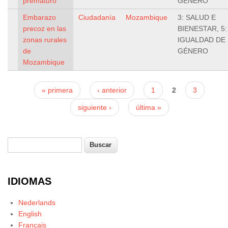
prematuro
GÉNERO
Embarazo
Ciudadanía
Mozambique
3: SALUD E
precoz en las
BIENESTAR, 5:
zonas rurales
IGUALDAD DE
de
GÉNERO
Mozambique
Páginas
« primera
‹ anterior
1
2
3
siguiente ›
última »
Buscar
Formulario de búsqueda
IDIOMAS
Nederlands
English
Français